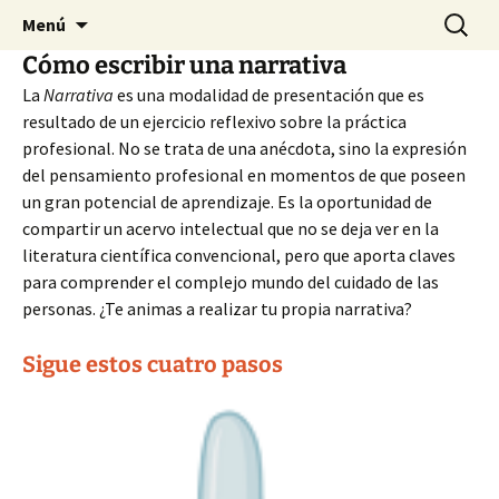
Reunión Internacional de Investigación de la
Saltar
Buscar:
Forum
Menú
al
Fundación Index
Cómo escribir una narrativa
contenido
La
Narrativa
es una modalidad de presentación que es
resultado de un ejercicio reflexivo sobre la práctica
profesional. No se trata de una anécdota, sino la expresión
del pensamiento profesional en momentos de que poseen
un gran potencial de aprendizaje. Es la oportunidad de
compartir un acervo intelectual que no se deja ver en la
literatura científica convencional, pero que aporta claves
para comprender el complejo mundo del cuidado de las
personas. ¿Te animas a realizar tu propia narrativa?
Sigue estos cuatro pasos