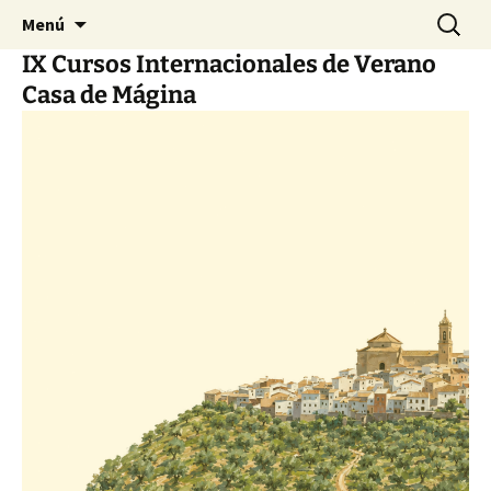
Reunión Internacional de Investigación de la
Saltar
Buscar:
Forum
Menú
al
Fundación Index
IX Cursos Internacionales de Verano
contenido
Casa de Mágina