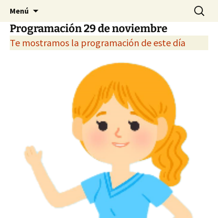
Reunión Internacional de Investigación de la
Saltar
Buscar:
Forum
Menú
al
Fundación Index
Programación 29 de noviembre
contenido
Te mostramos la programación de este día